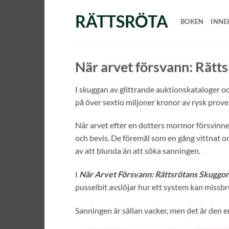
Skip
RÄTTSRÖTA
to
BOKEN
INNE
content
När arvet försvann: Rätt
I skuggan av glittrande auktionskataloger oc
på över sextio miljoner kronor av rysk prov
När arvet efter en dotters mormor försvinner
och bevis. De föremål som en gång vittnat o
av att blunda än att söka sanningen.
I
När Arvet Försvann: Rättsrötans Skuggor
pusselbit avslöjar hur ett system kan missbruk
Sanningen är sällan vacker, men det är den e