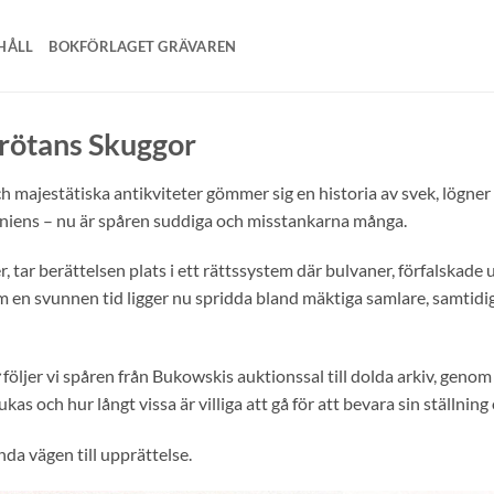
HÅLL
BOKFÖRLAGET GRÄVAREN
srötans Skuggor
h majestätiska antikviteter gömmer sig en historia av svek, lögner
eniens – nu är spåren suddiga och misstankarna många.
, tar berättelsen plats i ett rättssystem där bulvaner, förfalskade
m en svunnen tid ligger nu spridda bland mäktiga samlare, samtidi
följer vi spåren från Bukowskis auktionssal till dolda arkiv, genom
as och hur långt vissa är villiga att gå för att bevara sin ställnin
nda vägen till upprättelse.