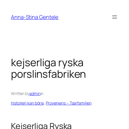
Skip
to
Anna-Stina Gentele
content
kejserliga ryska
porslinsfabriken
Written by
admin
in
historien kan börja
, 
Proveniens – Tsarfamiljen
Kejserliga Ryska