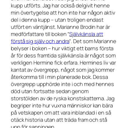
kupp utförts. Jag har också delgivit henne
min övertygelse att hon inte har någon aktiv
del i denna kupp – utan troligen endast
utfört en väntjänst. Marianne Brodin har är
medförfattare till boken “
Självkänsla att
förstå sig själv och andra
“. Det som Marianne
belyser i boken – hur viktigt ett barns första
år för dess framtida självkänsla är något som
verkligen Hermine fick erfara. Hermines liv var
kantat av övergrepp, något som jag kommer
återkomma till i min planerade bok. Dessa
övergrepp upphörde inte i och med hennes
död utan fortsatte sedan genom
storstölden av de ryska konstskatterna. Jag
begriper inte hur vuxna människor kan bära
på vetskapen om att vara inblandad i en så
otäck historia utan att träda fram och stå
upp för sanningen.