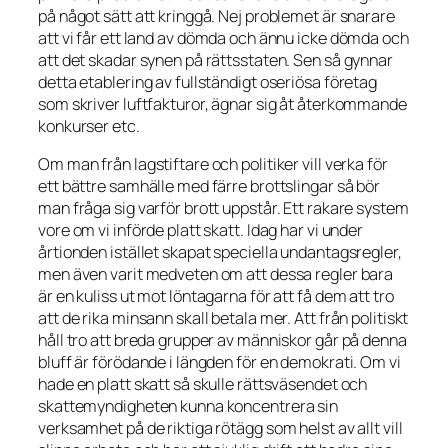
på något sätt att kringgå. Nej problemet är snarare
att vi får ett land av dömda och ännu icke dömda och
att det skadar synen på rättsstaten. Sen så gynnar
detta etablering av fullständigt oseriösa företag
som skriver luftfakturor, ägnar sig åt återkommande
konkurser etc.
Om man från lagstiftare och politiker vill verka för
ett bättre samhälle med färre brottslingar så bör
man fråga sig varför brott uppstår. Ett rakare system
vore om vi införde platt skatt. Idag har vi under
årtionden istället skapat speciella undantagsregler,
men även varit medveten om att dessa regler bara
är en kuliss ut mot löntagarna för att få dem att tro
att de rika minsann skall betala mer. Att från politiskt
håll tro att breda grupper av människor går på denna
bluff är förödande i längden för en demokrati. Om vi
hade en platt skatt så skulle rättsväsendet och
skattemyndigheten kunna koncentrera sin
verksamhet på de riktiga rötägg som helst av allt vill