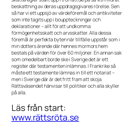
beskattning av deras uppdragsgivares rörelse. Sen
så har vi ett uppsjö av värdeföremål och antikviteter
som inte tagits upp i bouppteckningar och
deklarationer – allt för att undkomma
förmögenhetsskatt och arvsskatter. Alla dessa
föremål är perfekta byten när tillfälle uppstår som i
min dotters ärende där hennes mormors hem
bestals på värden för över 60 miljoner. En annan sak
som omedelbart borde ske i Sverige det är ett
register där testamenten inlämnas. I Frankrike så
måste ett testamente lämnas in till ett notariat –
men i Sverige där är det fritt fram att skoja.
Rättsväsendet hänvisar till politiker och alla skyller
på alla.
Läs från start:
www.rättsröta.se