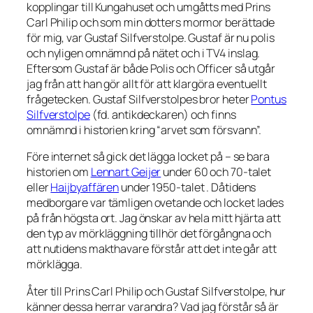
kopplingar till Kungahuset och umgåtts med Prins
Carl Philip och som min dotters mormor berättade
för mig, var Gustaf Silfverstolpe. Gustaf är nu polis
och nyligen omnämnd på nätet och i TV4 inslag.
Eftersom Gustaf är både Polis och Officer så utgår
jag från att han gör allt för att klargöra eventuellt
frågetecken. Gustaf Silfverstolpes bror heter
Pontus
Silfverstolpe
(fd. antikdeckaren) och finns
omnämnd i historien kring “arvet som försvann”.
Före internet så gick det lägga locket på – se bara
historien om
Lennart Geijer
under 60 och 70-talet
eller
Haijbyaffären
under 1950-talet . Dåtidens
medborgare var tämligen ovetande och locket lades
på från högsta ort. Jag önskar av hela mitt hjärta att
den typ av mörkläggning tillhör det förgångna och
att nutidens makthavare förstår att det inte går att
mörklägga.
Åter till Prins Carl Philip och Gustaf Silfverstolpe, hur
känner dessa herrar varandra? Vad jag förstår så är