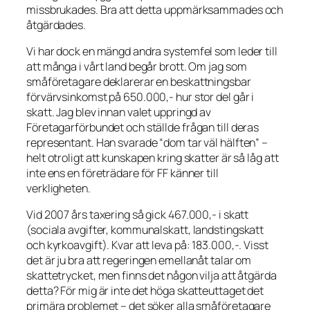
missbrukades. Bra att detta uppmärksammades och
åtgärdades.
Vi har dock en mängd andra systemfel som leder till
att många i vårt land begår brott. Om jag som
småföretagare deklarerar en beskattningsbar
förvärvsinkomst på 650.000,- hur stor del går i
skatt. Jag blev innan valet uppringd av
Företagarförbundet och ställde frågan till deras
representant. Han svarade “dom tar väl hälften” –
helt otroligt att kunskapen kring skatter är så låg att
inte ens en företrädare för FF känner till
verkligheten.
Vid 2007 års taxering så gick 467.000,- i skatt
(sociala avgifter, kommunalskatt, landstingskatt
och kyrkoavgift). Kvar att leva på: 183.000,-. Visst
det är ju bra att regeringen emellanåt talar om
skattetrycket, men finns det någon vilja att åtgärda
detta? För mig är inte det höga skatteuttaget det
primära problemet – det söker alla småföretagare