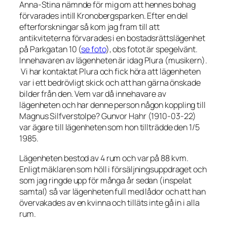
Anna-Stina nämnde för mig om att hennes bohag
förvarades intill Kronobergsparken. Efter en del
efterforskningar så kom jag fram till att
antikviteterna förvarades i en bostadsrättslägenhet
på Parkgatan 10 (
se foto
), obs fotot är spegelvänt.
Innehavaren av lägenheten är idag Plura (musikern).
Vi har kontaktat Plura och fick höra att lägenheten
var i ett bedrövligt skick och att han gärna önskade
bilder från den. Vem var då innehavare av
lägenheten och har denne person någon koppling till
Magnus Silfverstolpe? Gunvor Hahr (1910-03-22)
var ägare till lägenheten som hon tillträdde den 1/5
1985.
Lägenheten bestod av 4 rum och var på 88 kvm.
Enligt mäklaren som höll i försäljningsuppdraget och
som jag ringde upp för många år sedan (inspelat
samtal) så var lägenheten full med lådor och att han
övervakades av en kvinna och tilläts inte gå in i alla
rum.