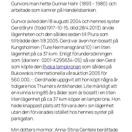
Gunvors man hette Gunnar Hahr (1893 – 1980) och
arbetade som kamrer på Handelsbanken.
Gunvor avled den 18 augusti 2004 och hennes syster
Gerd Bryhl (född 1917-10-15, död 28/4 2013) ärvde
lägenheten och den såldes sedan till Plura som
tillträdde den 1/8 2005. Gerd var även hon bosatt på
Kungsholmen (Ture Nermansgränd 10) i en liten
lägenhet på ca 37 kvm. Enligt förundersökningen
som (diarienr: 0201-K295634-05) så var den Gerd
som köpte den
Ryska lampkronan
som såldes på
Bukowskis internationella vårauktion 2005 för
560.000,-. Gerd hade uppgivit att hon köpt några år
tidigare hos Thurnérs Antikhandel. Lite märkligt att
en kvinna kring 85 års ålder som är bosatt i en liten
liten lägenhet på ca 37 kvm köper en lampkrona. Hon
hade knappast plats att förvara den i sin lägenhet
utan den förvarades istället hos hennes syster på
parkgatan.
Min dotters mormor, Anna-Stina Gentele berättade