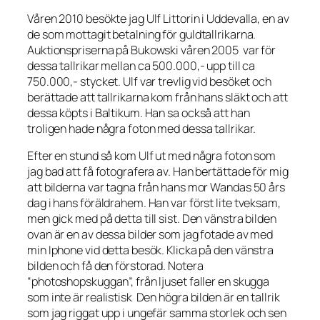
Våren 2010 besökte jag Ulf Littorin i Uddevalla, en av
de som mottagit betalning för guldtallrikarna.
Auktionspriserna på Bukowski våren 2005 var för
dessa tallrikar mellan ca 500.000,- upp till ca
750.000,- stycket. Ulf var trevlig vid besöket och
berättade att tallrikarna kom från hans släkt och att
dessa köpts i Baltikum. Han sa också att han
troligen hade några foton med dessa tallrikar.
Efter en stund så kom Ulf ut med några foton som
jag bad att få fotografera av. Han bertättade för mig
att bilderna var tagna från hans mor Wandas 50 års
dag i hans föräldrahem. Han var först lite tveksam,
men gick med på detta till sist. Den vänstra bilden
ovan är en av dessa bilder som jag fotade av med
min Iphone vid detta besök. Klicka på den vänstra
bilden och få den förstorad. Notera
“photoshopskuggan”, från ljuset faller en skugga
som inte är realistisk Den högra bilden är en tallrik
som jag riggat upp i ungefär samma storlek och sen