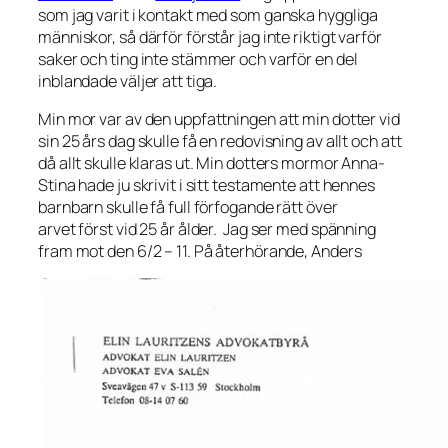
som jag varit i kontakt med som ganska hyggliga
människor, så därför förstår jag inte riktigt varför
saker och ting inte stämmer och varför en del
inblandade väljer att tiga.
Min mor var av den uppfattningen att min dotter vid
sin 25 års dag skulle få en redovisning av allt och att
då allt skulle klaras ut. Min dotters mormor Anna-
Stina hade ju skrivit i sitt testamente att hennes
barnbarn skulle få full förfogande rätt över
arvet först vid 25 år ålder. Jag ser med spänning
fram mot den 6/2 – 11. På återhörande, Anders