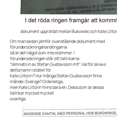
dokument upprättat mellan Bukowski och Kate Littor
Om man sedan jämför ovanstående dokument med
förundersökningshandlingarna
så är det något som inte stämmer. I
förundersökningen står att tallrikarna
“lämnats in av Stefan Gustavsson mfl”. Varför skrevs
detta namn istället för
Kate Littorin? Hur många Stefan Gustavsson finns
månde i Sverige? Oräkneliga,
men Kate Littorin finns bara en. Dessutom är dessa
tallrikar mycket mycket
ovanliga.