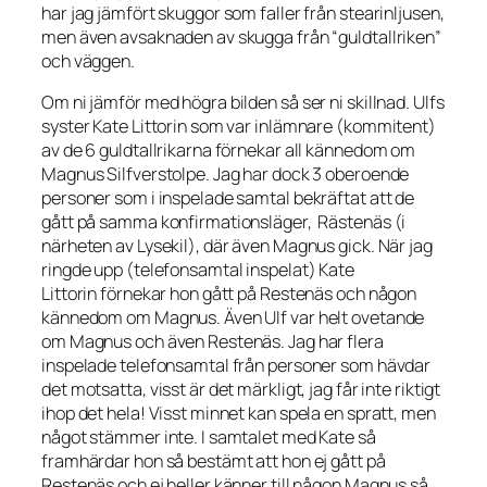
har jag jämfört skuggor som faller från stearinljusen,
men även avsaknaden av skugga från “guldtallriken”
och väggen.
Om ni jämför med högra bilden så ser ni skillnad. Ulfs
syster Kate Littorin som var inlämnare (kommitent)
av de 6 guldtallrikarna förnekar all kännedom om
Magnus Silfverstolpe. Jag har dock 3 oberoende
personer som i inspelade samtal bekräftat att de
gått på samma konfirmationsläger, Rästenäs (i
närheten av Lysekil), där även Magnus gick. När jag
ringde upp (telefonsamtal inspelat) Kate
Littorin förnekar hon gått på Restenäs och någon
kännedom om Magnus. Även Ulf var helt ovetande
om Magnus och även Restenäs. Jag har flera
inspelade telefonsamtal från personer som hävdar
det motsatta, visst är det märkligt, jag får inte riktigt
ihop det hela! Visst minnet kan spela en spratt, men
något stämmer inte. I samtalet med Kate så
framhärdar hon så bestämt att hon ej gått på
Restenäs och ej heller känner till någon Magnus så