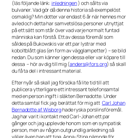
(läs följande länk:
inledningen
) och sålts via
bulvaner. Vad gör då denna historia så exempelöst
osmaklig? Min dotter var endast 6 år när hennes mor
avled och detta har samvetslösa personer utnyttjat
på ett sätt som står över vad varje normalt funtad
människa kan förstå. Ett av dessa föremål som
såldes på Bukowskis var ett par lystrar med
koboltblått glas (en form av vägglampetter) – se bild
nedan. Du som känner igen dessa eller var köpare till
dessa – hör av dig till mig (
anders@fors.org
) så skall
du få ta del i intressant material.
Efter nyår så skall jag försöka få lite tid till att
publicera ytterligare ett intressant telefonsamtal
med en person ingift i släkten Bernadotte. Under
detta samtal fick jag berättat för mig att
Carl Johan
Bernadotte af Wisborg
hade ryska porslinsföremål.
Jag har varit i kontakt med Carl-Johan ett par
gånger och jag upplevde honom som en sympatisk
person, men av någon outgrundlig anledning så
väljer även han att tiga. Anna-Stina nämnde för