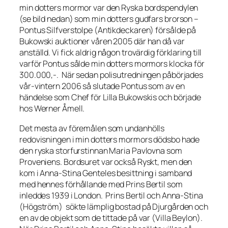
min dotters mormor var den Ryska bordspendylen
(se bild nedan) som min dotters gudfars brorson –
Pontus Silfverstolpe (Antikdeckaren) försålde på
Bukowski auktioner våren 2005 där han då var
anställd. Vi fick aldrig någon trovärdig förklaring till
varför Pontus sålde min dotters mormors klocka för
300.000,-. När sedan polisutredningen påbörjades
vår-vintern 2006 så slutade Pontus som av en
händelse som Chef för Lilla Bukowskis och började
hos Werner Åmell.
Det mesta av föremålen som undanhölls
redovisningen i min dotters mormors dödsbo hade
den ryska storfurstinnan Maria Pavlovna som
Proveniens. Bordsuret var också Ryskt, men den
kom i Anna-Stina Genteles besittning i samband
med hennes förhållande med Prins Bertil som
inleddes 1939 i London. Prins Bertil och Anna-Stina
(Högström) sökte lämplig bostad på Djurgården och
en av de objekt som de tittade på var (Villa Beylon).