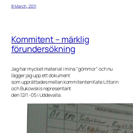
8 March, 2011
Kommitent – märklig
förundersökning
Jag har mycket material i mina “gömmor” och nu
lägger jag upp ett dokument
som upprättades mellan kommitenten Kate Littorin
och Bukowskis representant
den 12/1 -05 i Uddevalla.