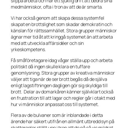
slippa arbeta och har ett sjuklig drift att bedra sina
medmänniskor, ofta i tron av att de är smarta.
Vi har också genom att skapa dessa systemfel
skapat en brottslighet som skadar demokratin och
känslan för rättssamhället. Stora grupper människor
ägnar mer tid åt att kringgå systemet än att arbeta
med att utveckla affärsidéer och sin
yrkeskompetens.
Få småföretagare idag vågar ställa upp och arbeta
politiskt då ingen skulle klara en tuffare
genomlysning. Stora grupper av kreativa människor
väljer att tiga när de ser brott begås då de själva
enligt lagstiftningen dagligen gör sig skyldiga till
brott. Delar av domarkåren känner självklart också
en frustration till att lagar och regler går i otakt med
hur vi människor anpassat oss till systemet.
Flera av de bulvaner som är inblandade i detta
ärende har säkert utifrån en allmänt utbredd syn på
skatteregler ställt upp i tron att de på så vis mildrat