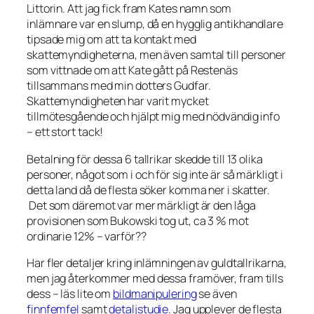
Littorin. Att jag fick fram Kates namn som
inlämnare var en slump, då en hygglig antikhandlare
tipsade mig om att ta kontakt med
skattemyndigheterna, men även samtal till personer
som vittnade om att Kate gått på Restenäs
tillsammans med min dotters Gudfar.
Skattemyndigheten har varit mycket
tillmötesgående och hjälpt mig med nödvändig info
– ett stort tack!
Betalning för dessa 6 tallrikar skedde till 13 olika
personer, något som i och för sig inte är så märkligt i
detta land då de flesta söker komma ner i skatter.
Det som däremot var mer märkligt är den låga
provisionen som Bukowski tog ut, ca 3 % mot
ordinarie 12% – varför??
Har fler detaljer kring inlämningen av guldtallrikarna,
men jag återkommer med dessa framöver, fram tills
dess – läs lite om
bildmanipulering
se även
finnfemfel
samt
detaljstudie
. Jag upplever de flesta