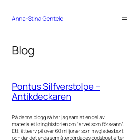
Skip
to
Anna-Stina Gentele
content
Blog
Pontus Silfverstolpe –
Antikdeckaren
På denna blogg så har jag samlat en del av
materialet kring historien om “arvet som försvann”.
Ett jättearv på över 60 miljoner som myglades bort
och där det enda som återbördades dödsboet efter