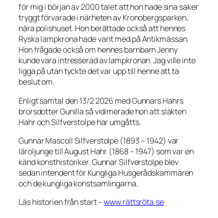
för mig i början av 2000 talet att hon hade sina saker
tryggt förvarade i närheten av Kronobergsparken,
nära polishuset. Hon berättade också att hennes
Ryska lampkrona hade varit med på Antikmässan.
Hon frågade också om hennes barnbarn Jenny
kunde vara intresserad av lampkronan. Jag ville inte
ligga på utan tyckte det var upp till henne att ta
beslut om.
Enligt samtal den 13/2 2026 med Gunnars Hahrs
brorsdotter Gunilla så vidimerade hon att släkten
Hahr och Silfverstolpe har umgåtts.
Gunnar Mascoll Silfverstolpe (1893 – 1942) var
läroljunge till August Hahr (1868 – 1947) som var en
känd konsthistoriker. Gunnar Silfverstolpe blev
sedan intendent för Kungliga Husgerådskammaren
och de kungliga konstsamlingarna.
Läs historien från start –
www.rättsröta.se