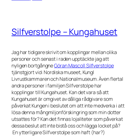
Silfverstolpe – Kungahuset
Jag har tidigare skrivit om kopplingar mellan olika
personer och senast i raden upptäckte jag att
nyligen bortgångne
Göran Mascoll Silfverstolpe
tjänstgjort vid: Nordiska museet, Kungl
Livrustkammaren och Nationalmuseum. Även flertal
andra personer i familjen Silfverstolpe har
kopplingar till Kungahuset. Kan det vara så att
Kungahuset är omgivet av dåliga rådgivare som
påverkat Kungen i beslutet om att inte medverka i att
lösa denna mångmiljonförskingring som min dotter
utsattes för? Kan det finnas lojaliteter som påverkat
dessa beslut att inte bistå oss och lägga locket på?
En ytterligare Silfverstolpe som haft (har?)