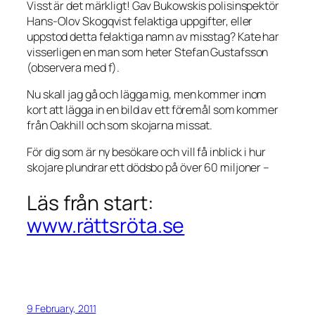
Visst är det märkligt! Gav Bukowskis polisinspektör
Hans-Olov Skogqvist felaktiga uppgifter, eller
uppstod detta felaktiga namn av misstag? Kate har
visserligen en man som heter Stefan Gustafsson
(observera med f).
Nu skall jag gå och lägga mig, men kommer inom
kort att lägga in en bild av ett föremål som kommer
från Oakhill och som skojarna missat.
För dig som är ny besökare och vill få inblick i hur
skojare plundrar ett dödsbo på över 60 miljoner –
Läs från start:
www.rättsröta.se
9 February, 2011