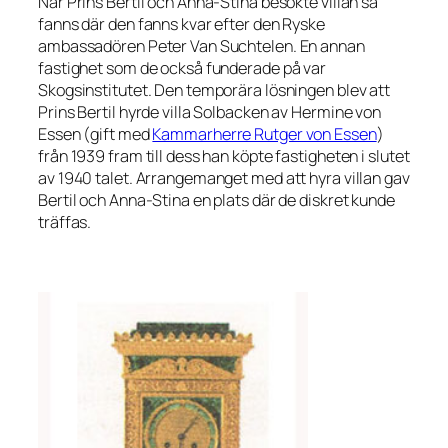
När Prins Bertil och Anna-Stina besökte villan så
fanns där den fanns kvar efter den Ryske
ambassadören Peter Van Suchtelen. En annan
fastighet som de också funderade på var
Skogsinstitutet. Den temporära lösningen blev att
Prins Bertil hyrde villa Solbacken av Hermine von
Essen (gift med
Kammarherre Rutger von Essen
)
från 1939 fram till dess han köpte fastigheten i slutet
av 1940 talet. Arrangemanget med att hyra villan gav
Bertil och Anna-Stina en plats där de diskret kunde
träffas.