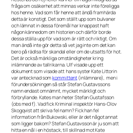
fråga om osäkerhet att minnas verkar inte föreligga
hos henne. Vad som får henne att ändå framhärda
detta är konstigt. Det som ställt upp som bulvaner
och lämnat in dessa föremål har knappast haft
någon kännedom om historien och därför borde
dessa ställa upp för vad som är rätt och riktigt. Om
man ändå inte gör detta så vet jag inte om det kan
bero på rädlsa för skandal eller om de utsatts för hot.
Det är också märkliga omständigheter kring
inlämnande av tallrikarna. Ulf visade upp ett
dokument som visade att hans syster Kate Littorin
var antecknad som
kommittent
(inlämnare), men i
förundersökningen så står Stefan Gustavssons
namn endast omnämnt, mycket märkligt och
förbryllande. Kates man heter Stefan Gustafsson
(obs med f). Vad fick Kriminal inspektör Hans-Olov
Skogqvist att skriva fel namn? Fick han fel
information från Bukowski, eller är det något annat
som ligger bakom? Stefan Gustavsson är ju som att
hitta en nål i en höstack, till skillnad mot Kate