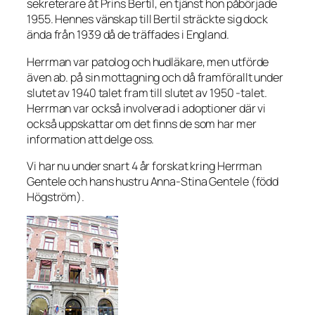
sekreterare åt Prins Bertil, en tjänst hon påbörjade
1955. Hennes vänskap till Bertil sträckte sig dock
ända från 1939 då de träffades i England.
Herrman var patolog och hudläkare, men utförde
även ab. på sin mottagning och då framförallt under
slutet av 1940 talet fram till slutet av 1950 -talet.
Herrman var också involverad i adoptioner där vi
också uppskattar om det finns de som har mer
information att delge oss.
Vi har nu under snart 4 år forskat kring Herrman
Gentele och hans hustru Anna-Stina Gentele (född
Högström).