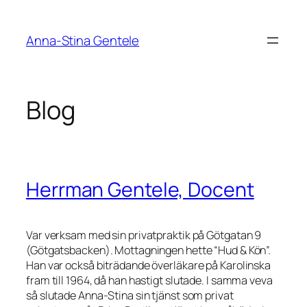
Skip
to
Anna-Stina Gentele
content
Blog
Herrman Gentele, Docent
Var verksam med sin privatpraktik på Götgatan 9
(Götgatsbacken). Mottagningen hette “Hud & Kön”.
Han var också biträdande överläkare på Karolinska
fram till 1964, då han hastigt slutade. I samma veva
så slutade Anna-Stina sin tjänst som privat