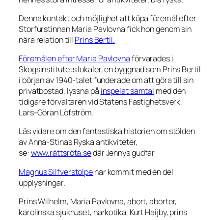
Denna kontakt och möjlighet att köpa föremål efter
Storfurstinnan Maria Pavlovna fick hon genom sin
nära relation till
Prins Bertil.
Föremålen efter Maria Pavlovna
förvarades i
Skogsinstitutets lokaler, en byggnad som Prins Bertil
i början av 1940-talet funderade om att göra till sin
privatbostad, lyssna på
inspelat samtal
med den
tidigare förvaltaren vid Statens Fastighetsverk,
Lars-Göran Löfström.
Läs vidare om den fantastiska historien om stölden
av Anna-Stinas Ryska antikviteter,
se:
www.rättsröta.se
där Jennys gudfar
Magnus Silfverstolpe
har kommit med en del
upplysningar.
Prins Wilhelm, Maria Pavlovna, abort, aborter,
karolinska sjukhuset, narkotika, Kurt Haijby, prins