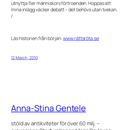
utnyttja fler människors förtroenden. Hoppas att
mina inlägg väcker debatt – det behövs utan tvekan.
/
Läs historien från början:
www.rättsröta.se
12 March, 2010
Anna-Stina Gentele
stöld av antikviteter för över 60 milj. –