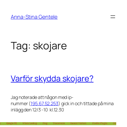
Skip
to
Anna-Stina Gentele
content
Tag:
skojare
Varför skydda skojare?
Jag noterade att någon med ip-
nummer (
195.67.52.253
) gick in och tittade på mina
inlägg den 12/3 -10 kl.12.30