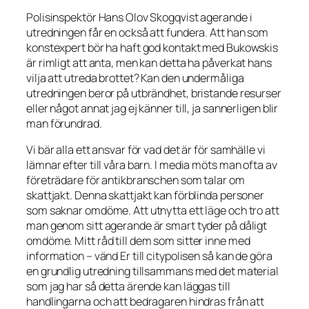
Polisinspektör Hans Olov Skogqvist agerande i
utredningen får en också att fundera. Att han som
konstexpert bör ha haft god kontakt med Bukowskis
är rimligt att anta, men kan detta ha påverkat hans
vilja att utreda brottet? Kan den undermåliga
utredningen beror på utbrändhet, bristande resurser
eller något annat jag ej känner till, ja sannerligen blir
man förundrad.
Vi bär alla ett ansvar för vad det är för samhälle vi
lämnar efter till våra barn. I media möts man ofta av
företrädare för antikbranschen som talar om
skattjakt. Denna skattjakt kan förblinda personer
som saknar omdöme. Att utnytta ett läge och tro att
man genom sitt agerande är smart tyder på dåligt
omdöme. Mitt råd till dem som sitter inne med
information – vänd Er till citypolisen så kan de göra
en grundlig utredning tillsammans med det material
som jag har så detta ärende kan läggas till
handlingarna och att bedragaren hindras från att