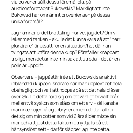
via bulvaner sålt dessa föremål bla. på
auktionsföretaget Bukowskis? Märkligt att inte
Bukowski har omnämnt proveniensen på dessa
unika föremål?
Jag nämner ordet brottsling, hur vet jag det? Om vi
leker med tanken – skulle det kunna vara så att “herr
plundrare” är utsatt för en situation/hot där han
tvingats att utföra denna kupp? Förefaller knappast
troligt, men det är inte min sak att utreda – det är en
polisiär uppgift.
Observera – jag påstår inte att Bukowskis är aktivt
inblandad i kuppen, snarare har man upplevt det hela
obehagligt och valt att hoppas på att det hela blåser
över. Skulle detta röra sig om ett vanligt trivialt bråk
mellan två syskon som slåss om ett arv – då kanske
man inte höjer på ögonbrynen, men i detta fall rör
det sig om min dotter som vid 6 års ålder miste sin
mor och att just detta faktum utnyttjats på ett
hänsynslöst sett – därför släpper jag inte detta.