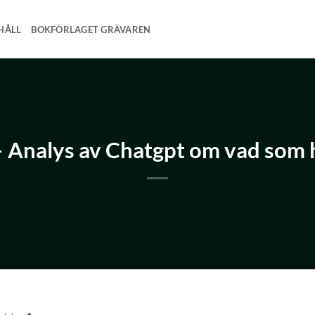
HÅLL
BOKFÖRLAGET GRÄVAREN
– Analys av Chatgpt om vad som 