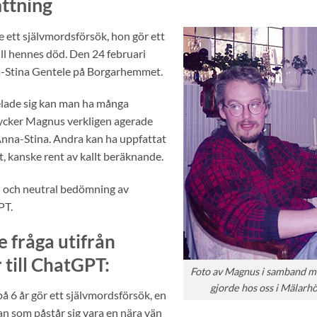
ttning
ett självmordsförsök, hon gör ett
till hennes död. Den 24 februari
a-Stina Gentele på Borgarhemmet.
elade sig kan man ha många
ycker Magnus verkligen agerade
 Anna-Stina. Andra kan ha uppfattat
, kanske rent av kallt beräknande.
d och neutral bedömning av
PT.
e fråga utifrån
 till ChatGPT:
Foto av Magnus i samband m
gjorde hos oss i Mälarh
å 6 år gör ett självmordsförsök, en
man som påstår sig vara en nära vän