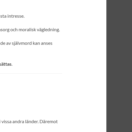
sta intresse.
msorg och moralisk vägledning.
nde av självmord kan anses
sättas
.
 i vissa andra länder. Däremot