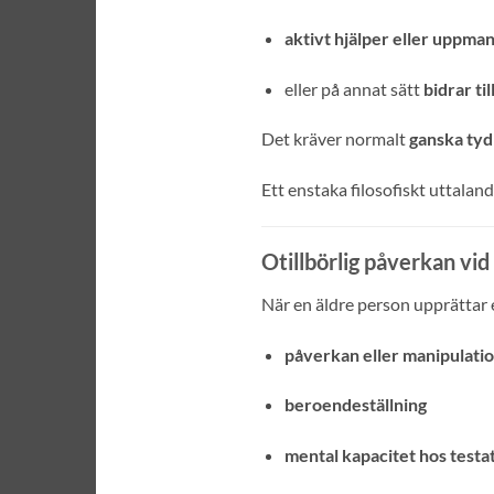
aktivt hjälper eller uppma
eller på annat sätt
bidrar til
Det kräver normalt
ganska tyd
Ett enstaka filosofiskt uttalan
Otillbörlig påverkan vi
När en äldre person upprättar 
påverkan eller manipulati
beroendeställning
mental kapacitet hos testa