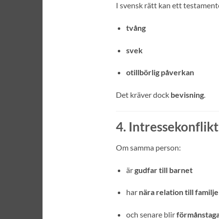
I svensk rätt kan ett testament
tvång
svek
otillbörlig påverkan
Det kräver dock
bevisning
.
4. Intressekonflikt
Om samma person:
är
gudfar till barnet
har
nära relation till familj
och senare blir
förmånstaga