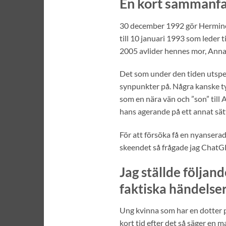
En kort sammanfa
30 december 1992 gör Hermine 
till 10 januari 1993 som leder 
2005 avlider hennes mor, Ann
Det som under den tiden utsp
synpunkter på. Några kanske t
som en nära vän och ”son” till
hans agerande på ett annat sätt
För att försöka få en nyansera
skeendet så frågade jag ChatG
Jag ställde följand
faktiska händelser
Ung kvinna som har en dotter p
kort tid efter det så säger en 