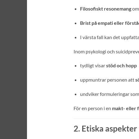
Filosofiskt resonemang
om 
Brist på empati eller förstå
I värsta fall kan det uppfat
Inom psykologi och suicidprev
tydligt visar
stöd och hopp
uppmuntrar personen att
s
undviker formuleringar som k
För en person i en
makt- eller 
2. Etiska aspekter