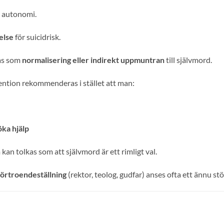
autonomi.
else
för suicidrisk.
tas som
normalisering eller indirekt uppmuntran
till självmord.
ention rekommenderas i stället att man:
öka hjälp
an tolkas som att självmord är ett rimligt val.
förtroendeställning
(rektor, teolog, gudfar) anses ofta ett ännu stö