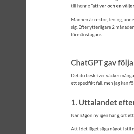
till henne
”att var och en väljer
Mannen är rektor, teolog, under
sig. Efter ytterligare 2 måna
förmånstagare.
ChatGPT gav följa
Det du beskriver väcker mång
ett specifikt fall, men jag kan 
1. Uttalandet eft
När någon nyligen har gjort et
Att i det läget säga något i sti