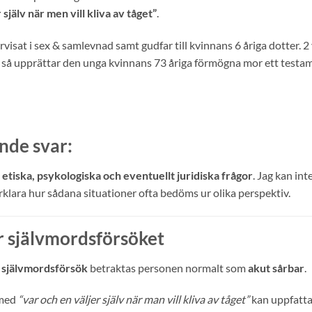
 själv när men vill kliva av tåget”
.
visat i sex & samlevnad samt gudfar till kvinnans 6 åriga dotter. 2 
der så upprättar den unga kvinnans 73 åriga förmögna mor ett tes
nde svar:
a
etiska, psykologiska och eventuellt juridiska frågor
. Jag kan int
förklara hur sådana situationer ofta bedöms ur olika perspektiv.
er självmordsförsöket
t
självmordsförsök
betraktas personen normalt som
akut sårbar
.
l med
“var och en väljer själv när man vill kliva av tåget”
kan uppfattas