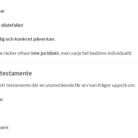
nar
l dödsfallet
lig och konkret påverkan
.
de räcker oftast
inte juridiskt
, men varje fall bedöms individuellt.
d testamente
ett testamente där en utomstående får arv kan frågor uppstå om:
on
torn